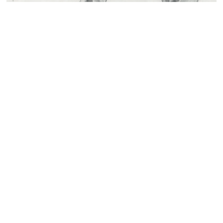
L'enjeu
La solution
La
campagne