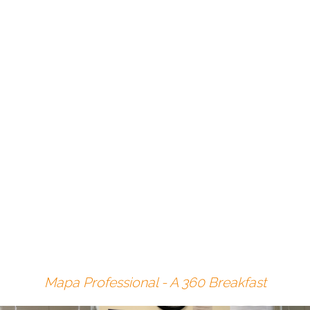
campaign. FFE
second bumper.
emails for clubs
aims to promote
and web activation
the sport of
via Facebook,
fencing to the
Instagram, and
general public in
YouTube.
order to increase
its notoriety and
positively
influence
rejistrations.
Mapa Professional - A 360 Breakfast