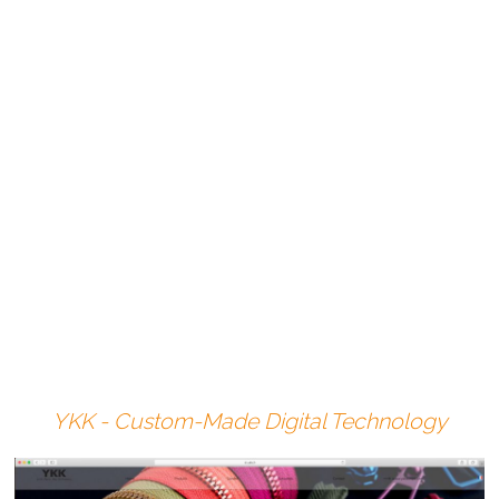
locally.
via lively and
Kinoflo® lighting
spirited interviews
provided a
CMM defined a
with young
cinematic
video standards
employees.
rendering of the
index in order to
video, making it
guarantee the
consequently
uniformity of all
stand out from
content
similar campaigns
internationally.
by other
companies.
YKK - Custom-Made Digital Technology