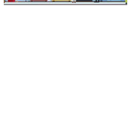
The
CMM Production
Challenge
The
regularly
complementary
produces motion
Gemalto Thales, a
technical and
graphic animations
world leader in IT
artistic expertise of
and green screen
security