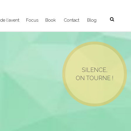
de l‘avent
Focus
Book
Contact
Blog
SILENCE,
ON TOURNE !