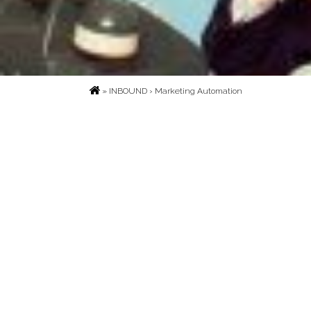
»
INBOUND
› Marketing Automation