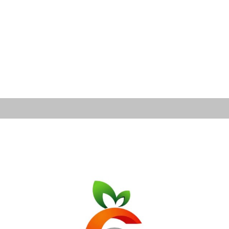
ation ci-dessous permet de faire le point en 90 s
cette nouvelle technique.