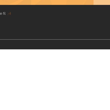
e fil
;-)