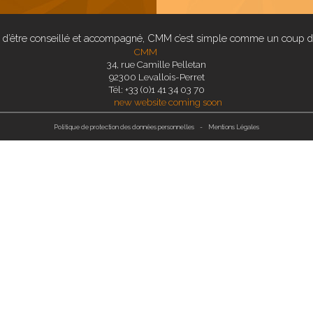
 d’être conseillé et accompagné, CMM c’est simple comme un coup d
34, rue Camille Pelletan
92300 Levallois-Perret
Tél: +33 (0)1 41 34 03 70
Politique de protection des données personnelles
-
Mentions Légales