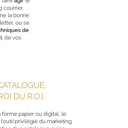
 faire
agir
le
g courrier,
nne la bonne
etter, ou se
chniques de
I.
de vos
CATALOGUE,
ROI DU R.O.I.
a forme papier ou digital, le
l'outil privilégié du marketing