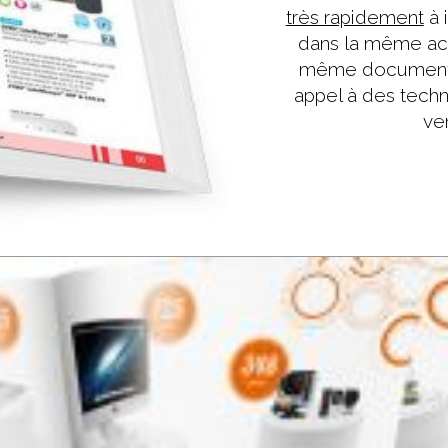
très rapidement
à 
dans la même act
même document. 
appel à des tech
ven