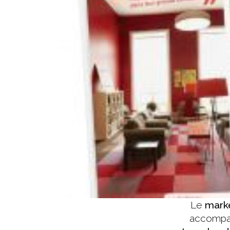
Le
marke
accomp