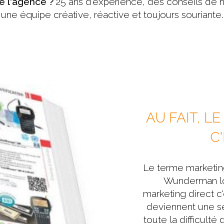
e l'agenc
e
?
25 ans d'expérience, des conseils de h
une équipe créative, réactive et toujours souriante.
AU FAIT, L
C
Le terme marketing
Wunderman lor
marketing direct c
deviennent une se
toute la difficulté 