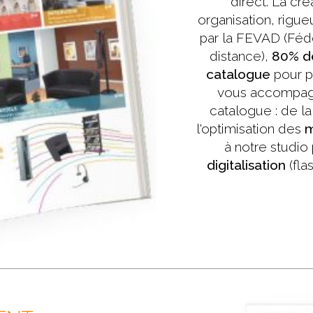
direct. La cr
organisation, rigue
par la FEVAD (Féd
distance),
80% de
catalogue
pour p
vous accompagn
catalogue : de l
l'optimisation des
m
à notre studio 
digitalisation
(fla