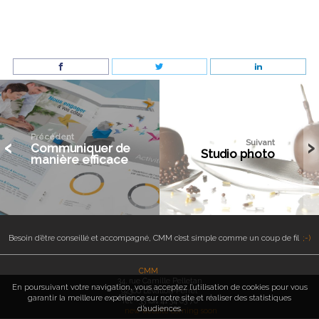
‹
›
Précédent
‹
›
Suivant
Communiquer de
Studio photo
manière efficace
Besoin d’être conseillé et accompagné, CMM c’est simple comme un coup de fil
;-)
34, rue Camille Pelletan
En poursuivant votre navigation, vous acceptez l’utilisation de cookies pour vous
92300 Levallois-Perret
garantir la meilleure expérience sur notre site et réaliser des statistiques
Tél: +33 (0)1 41 34 03 70
d’audiences.