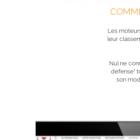
COMME
Les moteurs
leur classe
Nul ne conn
défense" t
son mode