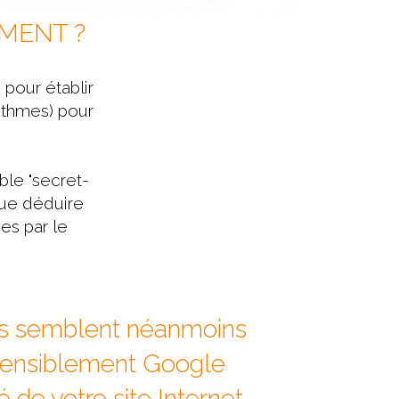
MENT ?
pour établir
ithmes) pour
ble "secret-
que déduire
es par le
s semblent néanmoins
 sensiblement Google
é de votre site Internet