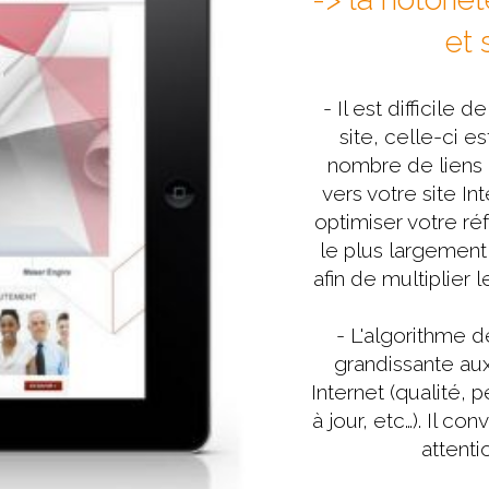
et 
- Il est difficile 
site, celle-ci 
nombre de liens (
vers votre site I
optimiser votre 
le plus largement 
afin de multiplier l
- L'algorithme 
grandissante aux
Internet (qualité,
à jour, etc…). Il c
attenti