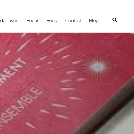
de l‘avent
Focus
Book
Contact
Blog