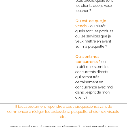
plus précis, quels sont
les clients que je veux
toucher ?
Qu'est-ce que je
vends ?
ou plutôt
quels sont les produits
ou les services que je
veux mettre en avant
sur ma plaquette ?
Qui sont mes
concurrents ?
ou
plutôt quels sont les
concurrents directs
qui seront très
certainement en
concurrence avec moi
dans l'esprit de mon
client ?
Il faut absolument répondre à ces trois questions avant de
commencer à rédiger les textes de sa plaquette, choisir ses visuels,
etc…
Vous avez du mal à trouver les réponses ?... c'est normal ;-) cette