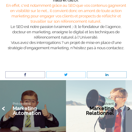
naturel (SEO).
En effet, c'est notamment grâce au SEO que vos contenus gagneront
en visibilité sur le net…
il convient donc en amont de toute action
marketing pour engager vos clients et prospects de réfléchir et
travailler sur son référencement naturel.
Le SEO est notre passion (vraiment ;-)), le fondateur de l'agence,
docteur en marketing, enseigne le digital et les techniques de
référencement naturel à l'Université.
Vous avez des interrogations ? un projet de mise en place d'une
stratégie d'engagement marketing, n'hésitez pas à nous contactez.
‹
›
Précédent
Suivant
‹
›
Marketing
Marketing
Automation
Relationnel