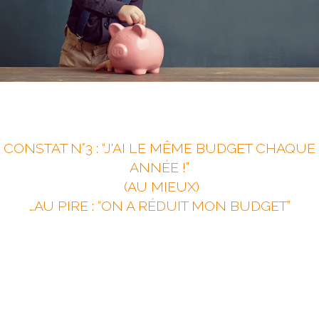
CONSTAT N°3 : “J'AI LE MÊME BUDGET CHAQUE
ANNÉE !”
(AU MIEUX)
…AU PIRE : “ON A RÉDUIT MON BUDGET”